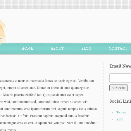
HOME
ABOUT
BLOG
CONTACT
Email New
ue senectus et netus et malesuada fames ac turpis egestas. Vestibulum
s eget, tempor sit amet, ante. Donec eu libero sit amet quam egestas
t. Mauris placerat eleifend leo. Quisque sit amet est et sapien
Social Lin
rat wisi, condimentum sed, commodo vitae, ornare sit amet, wisi.
unt condimentum, eros ipsum rutrum orci, sagittis tempus lacus enim ac
Twitter
nar facilisis. Ut felis. Praesent dapibus, neque id cursus faucibus,
RSS
utate magna eros eu erat. Aliquam erat volutpat. Nam dui mi, tincidunt
uctus, metus.