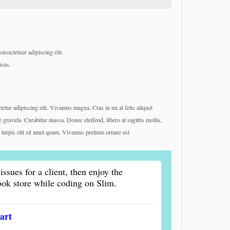
nsectetuer adipiscing elit.
isus.
etur adipiscing elit. Vivamus magna. Cras in mi at felis aliquet
e gravida. Curabitur massa. Donec eleifend, libero at sagittis mollis,
us turpis elit sit amet quam. Vivamus pretium ornare est
issues for a client, then enjoy the
ook store while coding on Slim.
art