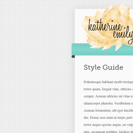
Style Guide
Pellentesque habitant morbi tristiq
tortor quam, feugiat vitae, ultricie
semper. Aenean ultricies mi vitae es
ullamcorper pharetra. Vestibulum e
Aenean fermentum, elit eget tincid
dui. Donec non enim in turpis pulvi
tortor neque egestas augue, eu vulp
quis, accumsan porttitor, facilisis l