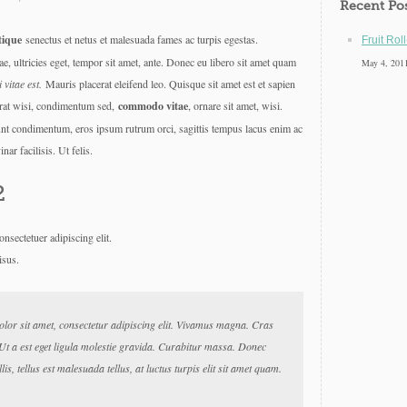
Recent Po
tique
senectus et netus et malesuada fames ac turpis egestas.
Fruit Rol
e, ultricies eget, tempor sit amet, ante. Donec eu libero sit amet quam
May 4, 201
 vitae est.
Mauris placerat eleifend leo. Quisque sit amet est et sapien
erat wisi, condimentum sed,
commodo vitae
, ornare sit amet, wisi.
unt condimentum, eros ipsum rutrum orci, sagittis tempus lacus enim ac
nar facilisis. Ut felis.
2
nsectetuer adipiscing elit.
isus.
lor sit amet, consectetur adipiscing elit. Vivamus magna. Cras
. Ut a est eget ligula molestie gravida. Curabitur massa. Donec
llis, tellus est malesuada tellus, at luctus turpis elit sit amet quam.