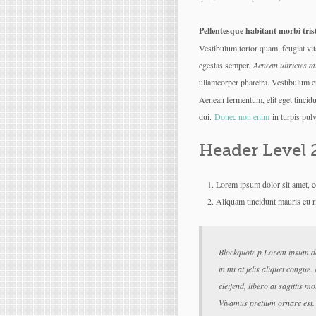
Pellentesque habitant morbi tris
Vestibulum tortor quam, feugiat vita
egestas semper.
Aenean ultricies mi
ullamcorper pharetra. Vestibulum 
Aenean fermentum, elit eget tincid
dui.
Donec non enim
in turpis pulvi
Header Level 
Lorem ipsum dolor sit amet, co
Aliquam tincidunt mauris eu r
Blockquote p.Lorem ipsum do
in mi at felis aliquet congue
eleifend, libero at sagittis mo
Vivamus pretium ornare est.