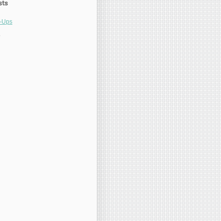
sts
l-Ups
1