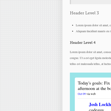
Header Level 3
Lorem ipsum dolor sit amet, co
Aliquam tincidunt mauris eu r
Header Level 4
Lorem ipsum dolor sit amet, consect
congue. Ut a est eget ligula molesti
tellus est malesuada tellus, at luct
Today's goals: Fix 
afternoon at the b
Oct 09
via web
Josh Lockh
codeguy